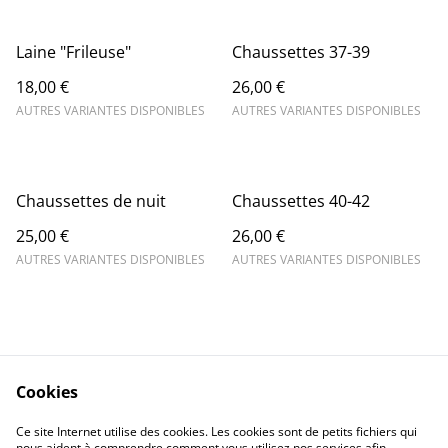
Laine "Frileuse"
Chaussettes 37-39
18,00 €
26,00 €
AUTRES VARIANTES DISPONIBLES
AUTRES VARIANTES DISPONIBLES
Chaussettes de nuit
Chaussettes 40-42
25,00 €
26,00 €
AUTRES VARIANTES DISPONIBLES
AUTRES VARIANTES DISPONIBLES
Cookies
Contact Us
Legal Terms
Ce site Internet utilise des cookies. Les cookies sont de petits fichiers qui
Privacy Policy
Cookie Policy
nous aident à comprendre comment vous utilisez nos services afin