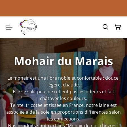
Mohair du Marais
Le mohair est une fibre noble et confortable : douce,
légère, chaude.
Elle se salit peu, ne retient pas les odeurs et fait
chatoyer les couleurs.
Teinte, tricotée et tissée en France, notre laine est
associée à de la soie en proportions différentes selon
les confections.
Nos produits sont certifiés "Mohair de nos chèvres".